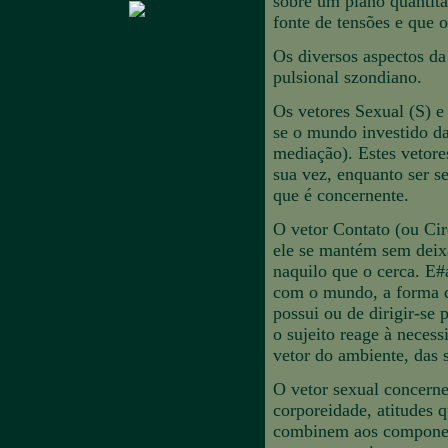
sobre um plano quantit
fonte de tensões e que o
Os diversos aspectos da
pulsional szondiano.
Os vetores Sexual (S) e
se o mundo investido da
mediação). Estes vetore
sua vez, enquanto ser se
que é concernente.
O vetor Contato (ou Cir
ele se mantém sem deixa
naquilo que o cerca. E#
com o mundo, a forma de
possui ou de dirigir-se 
o sujeito reage à necess
vetor do ambiente, das
O vetor sexual concerne 
corporeidade, atitudes q
combinem aos component