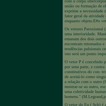
com o corpo intercorpor
união ou formação de el
exprime a necessidade de
fator geral da atividad
enquanto objeto.E#o ve
Os vetores Paroxismal (
uma interioridade. Mani
emanam dos dois outros
encontram retomados e e
tendências pulsionais ce
isto será um ponto impor
O vetor P é concebido 
por uma parte, e contra 
constitutivos do con- t
de aceitá-lo como singu
a relação com o outro (h
mostrar-se ao outro, esc
uma coletividade humana
homens." (M.Legrand,p.
O vetor do Eu ( Sch) é a