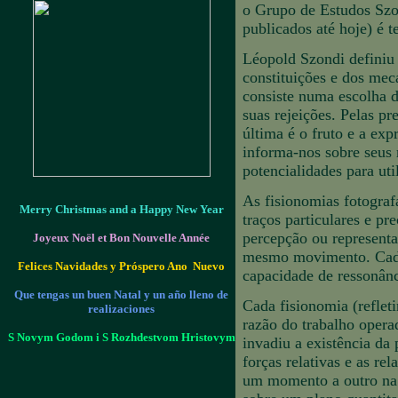
o Grupo de Estudos Szon
publicados até hoje) é 
Léopold Szondi definiu
constituições e dos mec
consiste numa escolha d
suas rejeições. Pelas pr
última é o fruto e a exp
informa-nos sobre seus 
potencialidades para util
As fisionomias fotograf
Merry Christmas and a Happy New Year
traços particulares e p
percepção ou represent
Joyeux Noël et Bon Nouvelle Année
mesmo movimento. Cada 
Felices Navidades y Próspero Ano Nuevo
capacidade de ressonânc
Que tengas un buen Natal y un año lleno de
Cada fisionomia (reflet
realizaciones
razão do trabalho opera
S Novym Godom i S Rozhdestvom Hristovym
invadiu a existência da
forças relativas e as re
um momento a outro na 