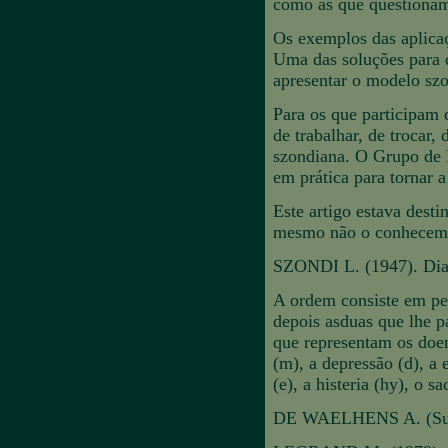
como as que questionam 
Os exemplos das aplicaç
Uma das soluções para q
apresentar o modelo szo
Para os que participam d
de trabalhar, de trocar,
szondiana. O Grupo de 
em prática para tornar a
Este artigo estava desti
mesmo não o conhecem
SZONDI L. (1947). Diagn
A ordem consiste em ped
depois asduas que lhe p
que representam os doen
(m), a depressão (d), a 
(e), a histeria (hy), o 
DE WAELHENS A. (Sujei