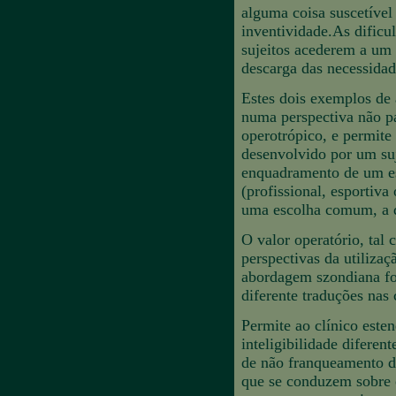
alguma coisa suscetível 
inventividade.As dificu
sujeitos acederem a um
descarga das necessidad
Estes dois exemplos de
numa perspectiva não pa
operotrópico, e permit
desenvolvido por um suje
enquadramento de um es
(profissional, esportiva
uma escolha comum, a de
O valor operatório, tal
perspectivas da utiliza
abordagem szondiana fo
diferente traduções nas
Permite ao clínico este
inteligibilidade difere
de não franqueamento d
que se conduzem sobre o