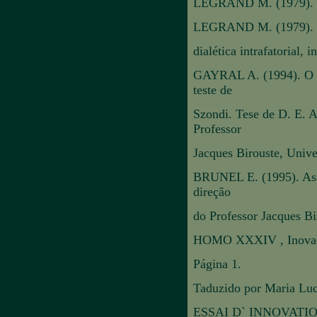
LEGRAND M. (1979). Léo
LEGRAND M. (1979). Léo
dialética intrafatorial, 
GAYRAL A. (1994). O ma
teste de
Szondi. Tese de D. E. 
Professor
Jacques Birouste, Unive
BRUNEL E. (1995). As f
direção
do Professor Jacques Bi
HOMO XXXIV , Inovaçã
Página 1.
Taduzido por Maria Luc
ESSAI D` INNOVATI