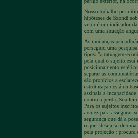
perigo exterior, na ocor
Nosso trabalho permitiu
hipóteses de Szondi sobr
vetor é um indicador da
com uma situação angust
As mudanças psicodinâmi
perseguiu uma pesquisa 
tipos: "a tatuagem-econ
pela qual o sujeito est
posicionamento estético.
separar as combinatórias
são propícios a esclarec
estruturação está na ba
assinala a incapacidade 
contra a perda. Sua lei
Para os sujeitos inscri
avidez para assegurar-s
segurança que dá a posse
o que, desejoso de uma 
pela projeção : procura