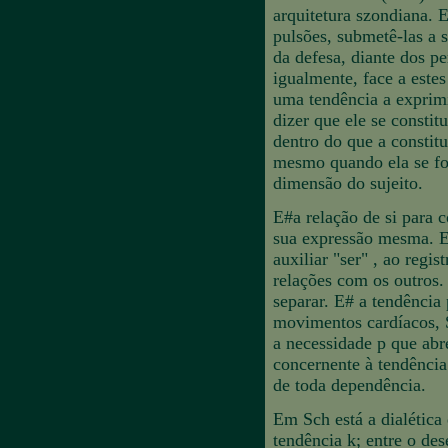
arquitetura szondiana. E
pulsões, submetê-las a 
da defesa, diante dos p
igualmente, face a este
uma tendência a exprimi
dizer que ele se constit
dentro do que a constit
mesmo quando ela se fo
dimensão do sujeito.
E#a relação de si para 
sua expressão mesma. E#
auxiliar "ser" , ao regi
relações com os outros. 
separar. E# a tendência 
movimentos cardíacos, S
a necessidade p que abr
concernente à tendência 
de toda dependência.
Em Sch está a dialética 
tendência k; entre o de