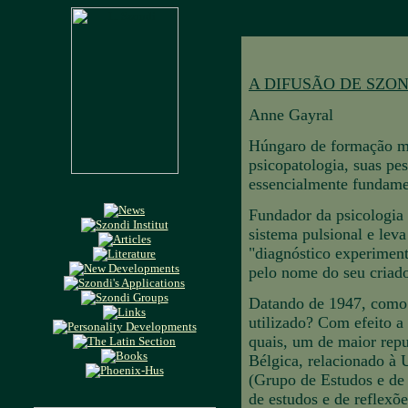
A DIFUSÃO DE SZON
Anne Gayral
Húngaro de formação mé
psicopatologia, suas pes
essencialmente fundame
Fundador da psicologia 
sistema pulsional e le
"diagnóstico experiment
pelo nome do seu criado
Datando de 1947, como 
utilizado? Com efeito a
quais, um de maior repu
Bélgica, relacionado à
(Grupo de Estudos e de
de estudos e de reflexõ